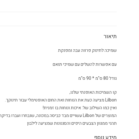
תיאור
שמיכה לתינוק פרווה עבה ומפנקת
עם אפשרות להשלים עם שמיכי תואם
גודל 80 ס"מ * 90 ס"מ
קו השמיכות האופנתי שלנו,
Lilbon מציעה כעת את הנוחות ואת החום האופטימלי עבור תינוקך.
ואין כמו השילוב של: איכות ונוחות בו זמנית!
המוצרים של Lilbon עשויים מבד כביסה במכונה, שנבחרו ועברו בדיקת איכות ועמידות.
תהני ממגוון הצבעים היפים והסגנונות שמציעה לילבון
מידע נוסף