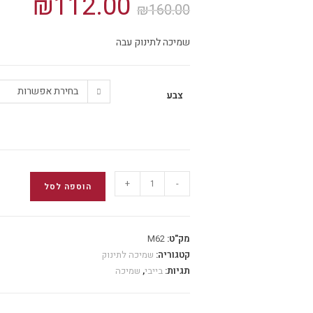
₪
112.00
₪
160.00
המקורי
הנוכחי
היה:
הוא:
112.00.
₪160.00.
שמיכה לתינוק עבה
בחירת אפשרות
צבע
כמות
+
-
הוספה לסל
של
שמיכה
פלמינגו
מק"ט:
M62
אפור
קטגוריה:
שמיכה לתינוק
כהה
תגיות:
בייבי
,
שמיכה
עם
גווני