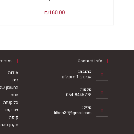
מספר
סוגים.
ניתן
₪
160.00
לבחור
את
האפשרויות
בעמוד
המוצר
Contact Info
עמודים
כתובת:
אודות
אבינדב 1 ירושלים
בית
החשבון שלי
טלפון:
054-8445778
חנות
Opens
סל קניות
מייל:
in
צור קשר
Opens
lilbon39@gmail.com
your
קופה
in
your
application
תקנון האתר
application