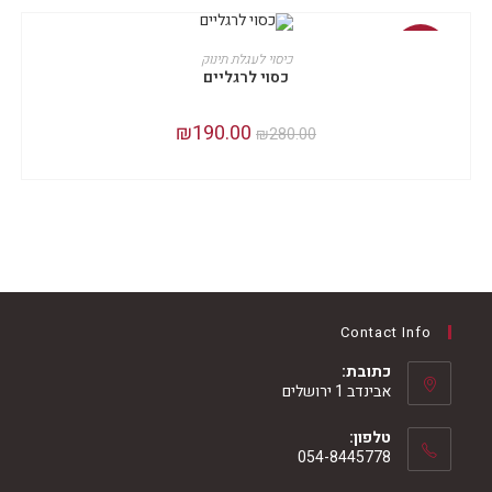
מבצע!
הוספה לסל
כיסוי לעגלת תינוק
כסוי לרגליים
המחיר
190.00
₪
המחיר
₪
280.00
המקורי
הנוכחי
היה:
הוא:
₪190.00.
₪280.00.
Contact Info
כתובת:
אבינדב 1 ירושלים
טלפון:
054-8445778
Opens