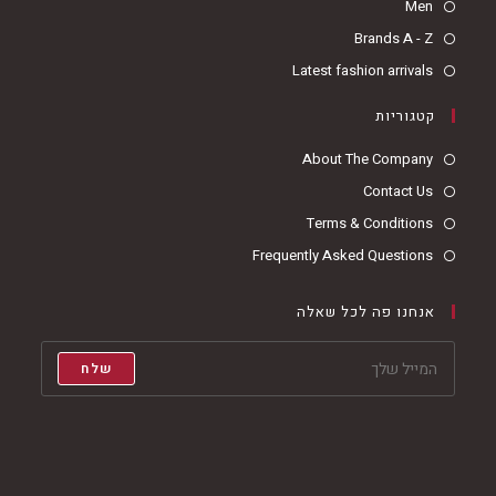
in
Opens
Men
a
in
Opens
Brands A - Z
new
a
in
Opens
Latest fashion arrivals
tab
new
a
in
tab
קטגוריות
new
a
tab
new
About The Company
tab
Contact Us
Terms & Conditions
Frequently Asked Questions
אנחנו פה לכל שאלה
שלח